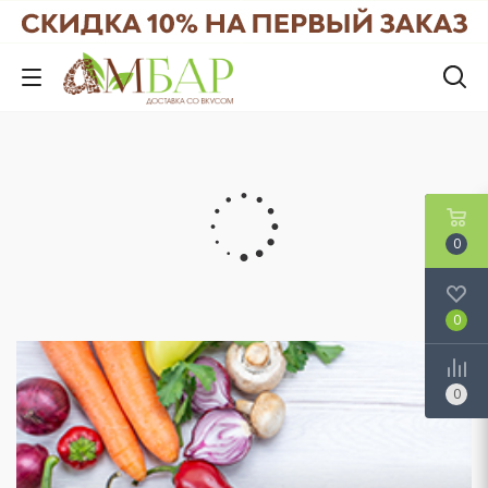
0
0
0