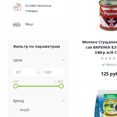
Хозяйственные
товары
Яйцо
Молоко Сгущеное
Фильтр по параметрам
сах ВАРЕНКА 8
340гр ж/б
Цена
Много
125
ру
107
1 602
Бренд
AroyD