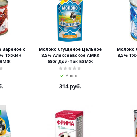
 Вареное с
Молоко Сгущеное Цельное
Молоко 
,5% ТЯЖИН
8,5% Алексеевское АМКК
8,5% ТЯ
 СЗМЖ
650г Дой-Пак БЗМЖ
Много
б.
314
руб.