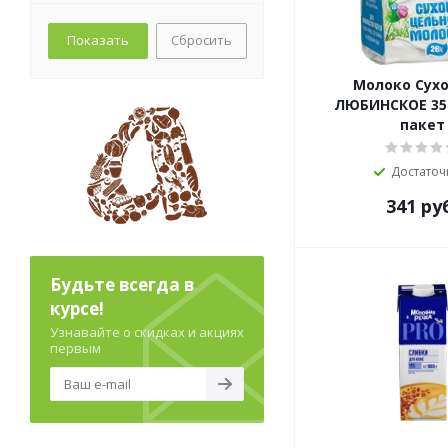
Сбросить
Молоко Сух
ЛЮБИНСКОЕ 35
пакет
Достаточ
341
ру
Будьте всегда в
курсе!
Узнавайте о скидках и акциях
первым