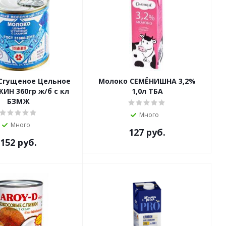
Сгущеное Цельное
Молоко СЕМЁНИШНА 3,2%
ЖИН 360гр ж/б с кл
1,0л ТБА
БЗМЖ
Много
Много
127
руб.
152
руб.