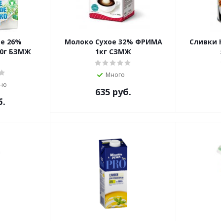
ое 26%
Молоко Сухое 32% ФРИМА
Сливки 
0г БЗМЖ
1кг СЗМЖ
Много
но
635
руб.
б.