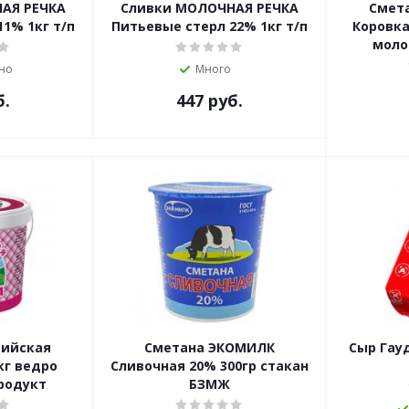
АЯ РЕЧКА
Сливки МОЛОЧНАЯ РЕЧКА
Смет
1% 1кг т/п
Питьевые стерл 22% 1кг т/п
Коровка
моло
но
Много
б.
447
руб.
пийская
Сметана ЭКОМИЛК
Сыр Гауд
кг ведро
Сливочная 20% 300гр стакан
родукт
БЗМЖ