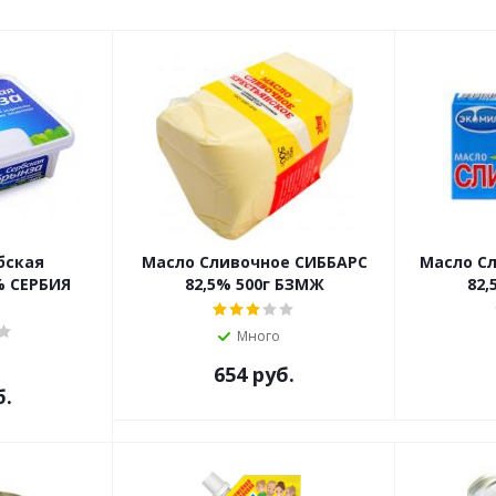
бская
Масло Сливочное СИББАРС
Масло С
% СЕРБИЯ
82,5% 500г БЗМЖ
82,
Много
654
руб.
б.