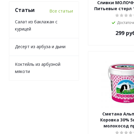
Сливки МОЛОЧН
Питьевые стерл 1
Статьи
Все статьи
Салат из баклажан с
Достаточ
курицей
299
ру
Десерт из арбуза и дыни
Коктейль из арбузной
мякоти
Сметана Аль
Коровка 30% 5
молокосод п