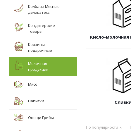
Колбасы Мясные
деликатесы
Кондитерские
товары
Кисло-молочная
Корзины
подарочные
Молочная
продукция
Мясо
Напитки
Сливк
Овощи Грибы
По популярности