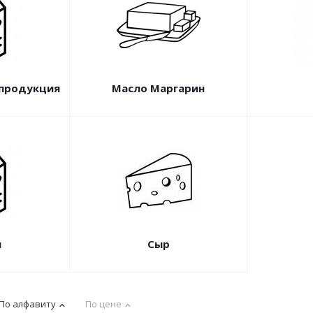
 продукция
Масло Маргарин
и
Сыр
По алфавиту
По цене