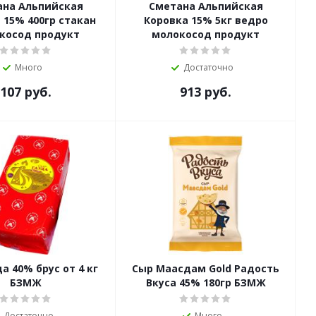
ана Альпийская
Сметана Альпийская
 15% 400гр стакан
Коровка 15% 5кг ведро
косод продукт
молокосод продукт
Много
Достаточно
107
руб.
913
руб.
а 40% брус от 4 кг
Сыр Маасдам Gold Радость
БЗМЖ
Вкуса 45% 180гр БЗМЖ
Достаточно
Много