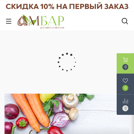
0
0
0