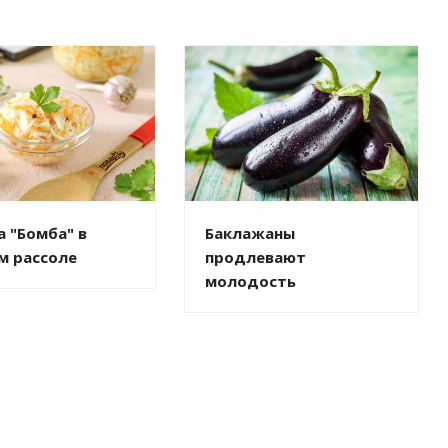
Баклажаны
а "Бомба" в
продлевают
м рассоле
молодость