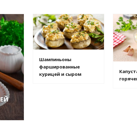
Шампиньоны
фаршированные
Капуст
курицей и сыром
горяче
ЦЕЙ