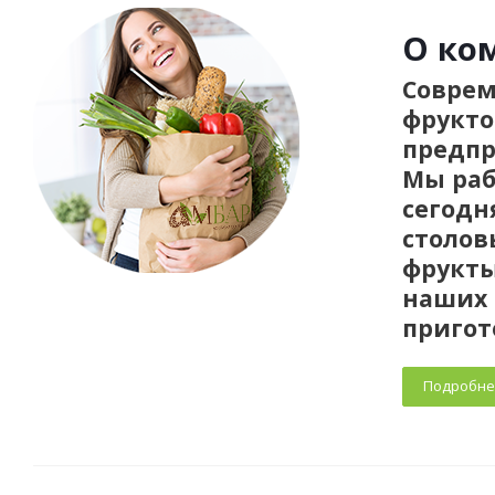
О ко
Соврем
фрукто
предпр
Мы раб
сегодн
столов
фрукты
наших 
пригот
Подробне