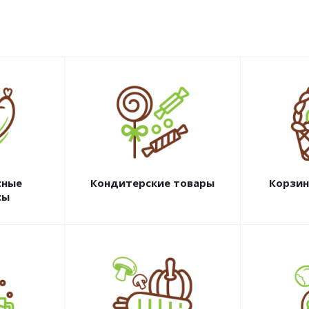
сные
Кондитерские товары
Корзин
сы