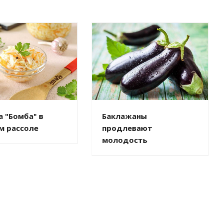
Баклажаны
а "Бомба" в
продлевают
м рассоле
молодость