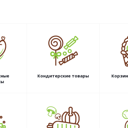
сные
Кондитерские товары
Корзин
сы