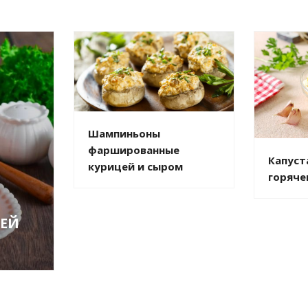
Шампиньоны
фаршированные
Капуст
курицей и сыром
горяче
ЦЕЙ