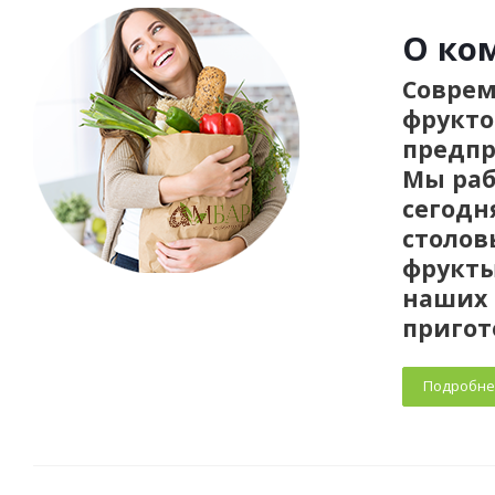
О ко
Соврем
фрукто
предпр
Мы раб
сегодн
столов
фрукты
наших 
пригот
Подробне