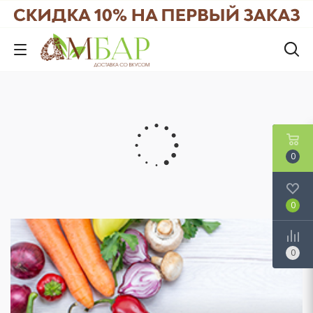
0
0
0