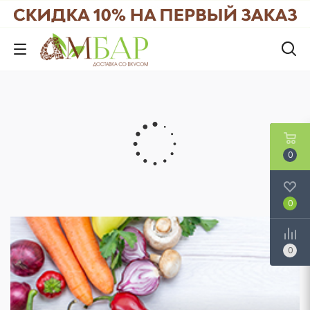
0
0
0