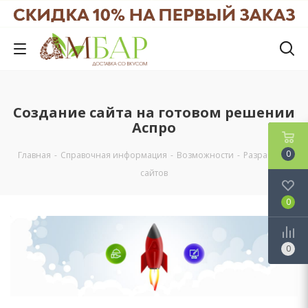
Создание сайта на готовом решении
Аспро
0
Главная
-
Справочная информация
-
Возможности
-
Разработка
сайтов
0
0