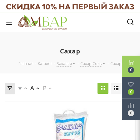
Сахар
Главная
-
Каталог
-
Бакалея
-
Сахар Соль
-
Сахар
0
0
0