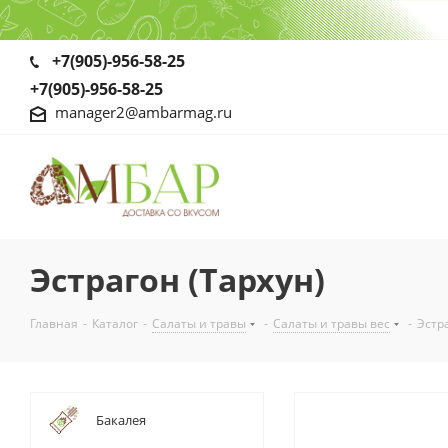
+7(905)-956-58-25
+7(905)-956-58-25
manager2@ambarmag.ru
Эстрагон (Тархун)
Главная
-
Каталог
-
Салаты и травы
-
Салаты и травы вес
-
Эстр
Бакалея