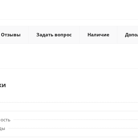
Отзывы
Задать вопрос
Наличие
Допо
ки
ность
ды