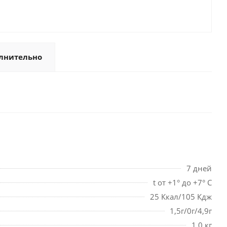
лнительно
7 дней
t от +1° до +7° С
25 Ккал/105 Кдж
1,5г/0г/4,9г
1,0 кг