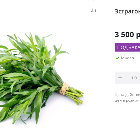
Эстрагон
3 500
р
ПОД ЗАК
Много
Цена действи
цен в рознич