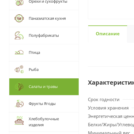
Орехи и сухофрукты
Паназиатская кухня
Описание
Полуфабрикаты
Птица
Рыба
Характеристи
Салаты и травы
Срок годности
Фрукты Ягоды
Условия хранения
Энергетическая цен
Хлебобулочные
Белки/Жиры/Углево
изделия
Минимальный вес