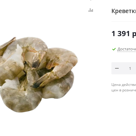
Креветки
1 391
р
Достаточ
Цена действи
цен в рознич