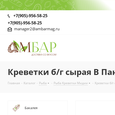
+7(905)-956-58-25
+7(905)-956-58-25
manager2@ambarmag.ru
Креветки б/г сырая В Пан
Главная
-
Каталог
-
Рыба
-
Рыба Креветки Мидии
-
Креветки б/г
Бакалея