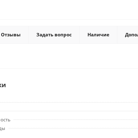
Отзывы
Задать вопрос
Наличие
Допо
ки
ность
ды