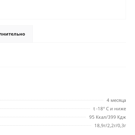
лнительно
4 месяца
t -18° С и ниже
95 Ккал/399 Кдж
18,9г/2,2г/0,3г