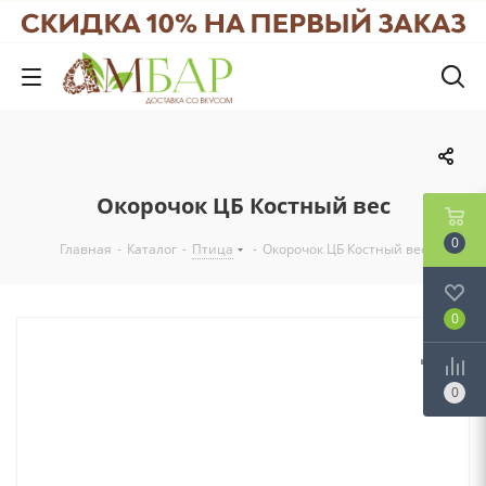
Окорочок ЦБ Костный вес
0
Главная
-
Каталог
-
Птица
-
Окорочок ЦБ Костный вес
0
0