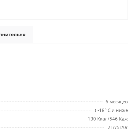
лнительно
6 месяцев
t -18° С и ниже
130 Ккал/546 Кдж
21г/5г/0г