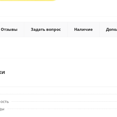
Отзывы
Задать вопрос
Наличие
Допо
ки
ность
ды