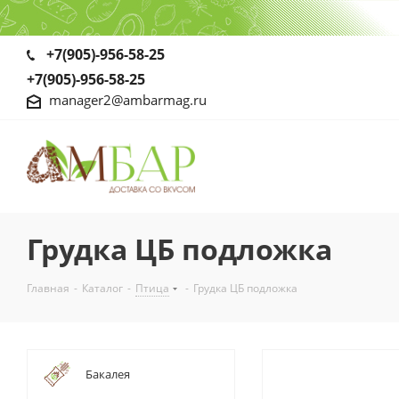
+7(905)-956-58-25
+7(905)-956-58-25
manager2@ambarmag.ru
Грудка ЦБ подложка
Главная
-
Каталог
-
Птица
-
Грудка ЦБ подложка
Бакалея