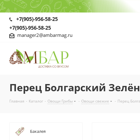
+7(905)-956-58-25
+7(905)-956-58-25
manager2@ambarmag.ru
Перец Болгарский Зелё
Главная
-
Каталог
-
Овощи Грибы
-
Овощи свежие
-
Перец Болг
Бакалея