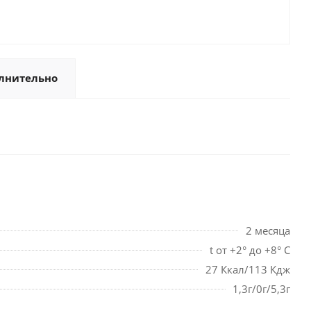
лнительно
2 месяца
t от +2° до +8° С
27 Ккал/113 Кдж
1,3г/0г/5,3г