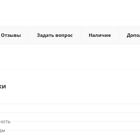
Отзывы
Задать вопрос
Наличие
Допо
ки
ность
ды