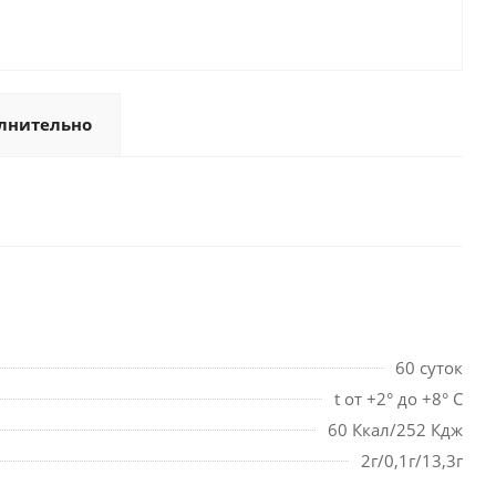
лнительно
60 суток
t от +2° до +8° С
60 Ккал/252 Кдж
2г/0,1г/13,3г