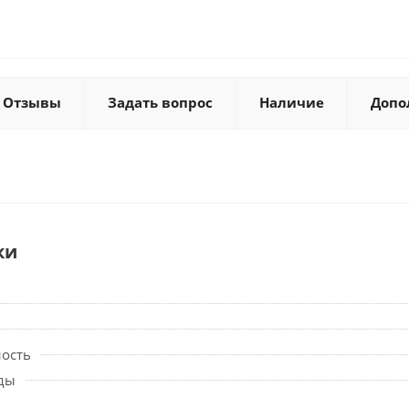
Отзывы
Задать вопрос
Наличие
Допо
ки
ность
ды