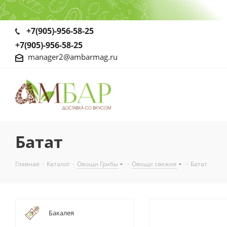
+7(905)-956-58-25
+7(905)-956-58-25
manager2@ambarmag.ru
Батат
Главная
-
Каталог
-
Овощи Грибы
-
Овощи свежие
-
Батат
Бакалея