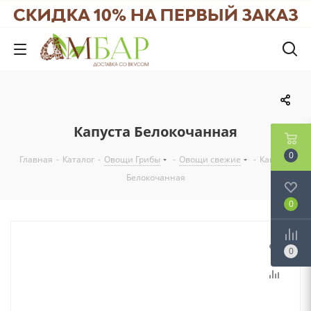
Капуста Белокочанная
0
Главная
-
Каталог
-
Овощи Грибы
-
Овощи свежие
-
Капуста
Белокочанная
0
0