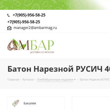
+7(905)-956-58-25
+7(905)-956-58-25
manager2@ambarmag.ru
Батон Нарезной РУСИЧ 4
Главная
-
Каталог
-
Хлебобулочные изделия
-
Батон Нарезной РУС
Бакалея