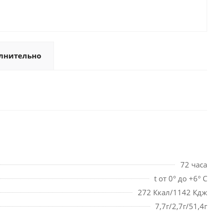
лнительно
72 часа
t от 0° до +6° С
272 Ккал/1142 Кдж
7,7г/2,7г/51,4г