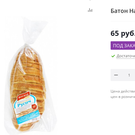
Батон Н
65
руб
ПОД ЗАК
Достаточ
Цена действи
цен в рознич