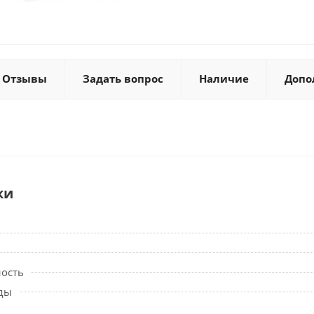
Отзывы
Задать вопрос
Наличие
Допо
ки
ность
ды