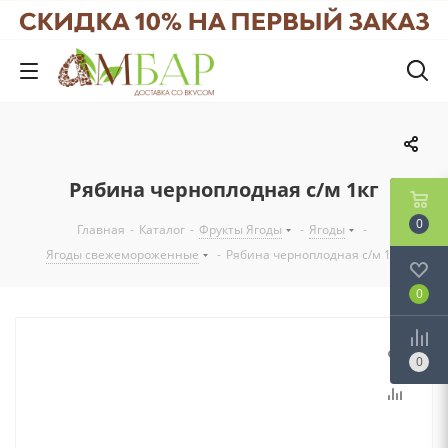
Рябина черноплодная с/м 1кг
0
Главная
-
Каталог
-
Фрукты Ягоды
-
Ягоды
-
Ягоды свежемороженные
-
Рябина черноплодная с/м 1кг
0
0