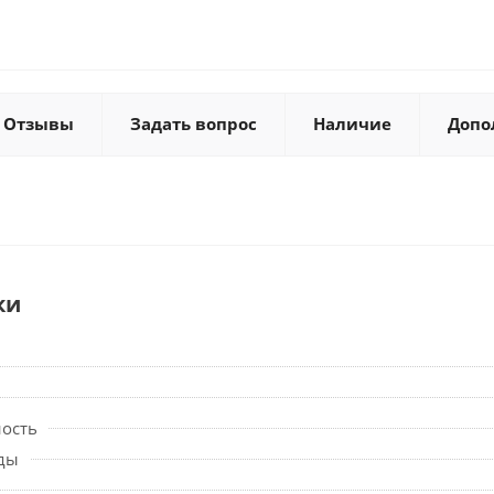
Отзывы
Задать вопрос
Наличие
Допо
ки
ность
ды