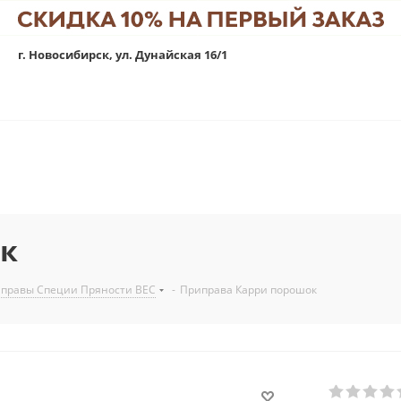
г. Новосибирск, ул. Дунайская 16/1
ок
правы Специи Пряности ВЕС
-
Приправа Карри порошок