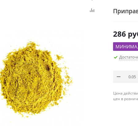
Припра
286
ру
МИНИМАЛ
Достаточ
Цена действи
цен в рознич