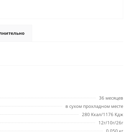
лнительно
36 месяцев
в сухом прохладном месте
280 Ккал/1176 Кдж
12г/10г/26г
0,050 кг