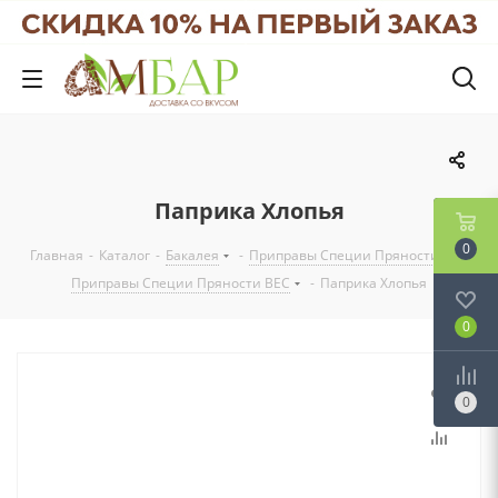
Паприка Хлопья
0
Главная
-
Каталог
-
Бакалея
-
Приправы Специи Пряности
-
Приправы Специи Пряности ВЕС
-
Паприка Хлопья
0
0