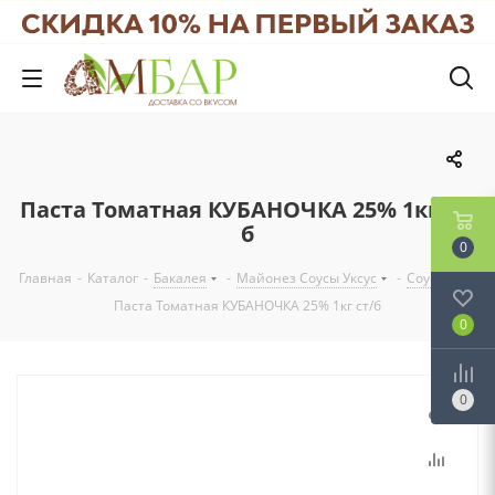
Паста Томатная КУБАНОЧКА 25% 1кг ст/
б
0
Главная
-
Каталог
-
Бакалея
-
Майонез Соусы Уксус
-
Соусы
-
Паста Томатная КУБАНОЧКА 25% 1кг ст/б
0
0