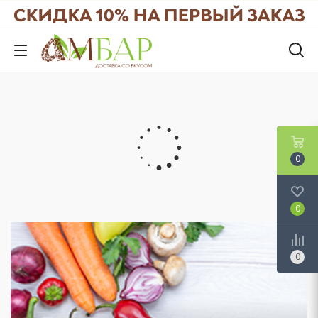
0
0
0